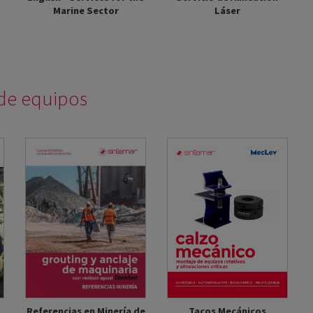
Láser
Marine Sector
 de equipos
Referencias en Minería de
Tacos Mecánicos