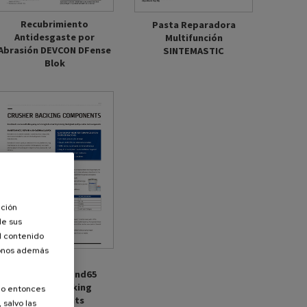
Recubrimiento
Pasta Reparadora
Antidesgaste por
Multifunción
Abrasión DEVCON DFense
SINTEMASTIC
Blok
ación
de sus
el contenido
donos además
English -
CAT_Korrobond65
Crusher Backing
olo entonces
Components
 salvo las