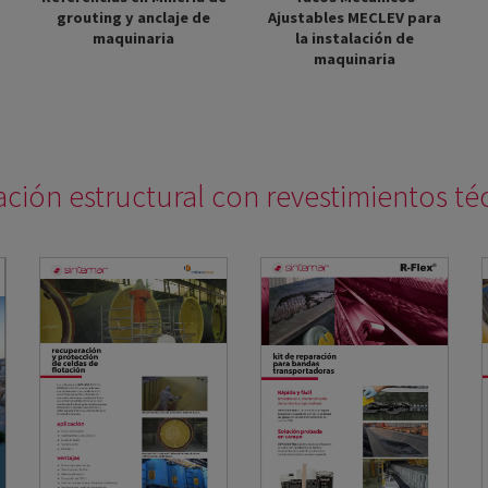
grouting y anclaje de
Ajustables MECLEV para
maquinaria
la instalación de
maquinaria
ación estructural con revestimientos té