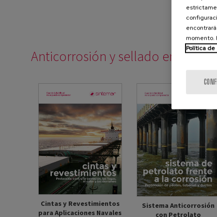
estrictamen
configuraci
encontrará
momento. E
Política de
Anticorrosión y sellado en base a
CONF
Cintas y Revestimientos
Sistema Anticorrosión
para Aplicaciones Navales
con Petrolato