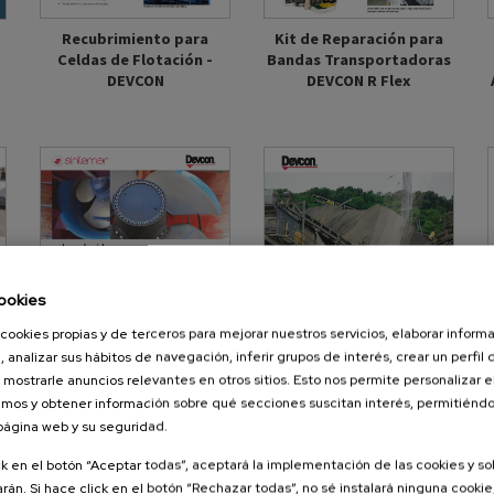
Recubrimiento para
Kit de Reparación para
Celdas de Flotación -
Bandas Transportadoras
DEVCON
DEVCON R Flex
ookies
cookies propias y de terceros para mejorar nuestros servicios, elaborar inform
, analizar sus hábitos de navegación, inferir grupos de interés, crear un perfil 
 mostrarle anuncios relevantes en otros sitios. Esto nos permite personalizar 
mos y obtener información sobre qué secciones suscitan interés, permitién
Gama DEVCON para
English - CAT_Repair and
 página web y su seguridad.
Aplicaciones Navales
Overhaul Systems
n
DEVCON
ck en el botón “Aceptar todas”, aceptará la implementación de las cookies y s
z
rán. Si hace click en el botón “Rechazar todas”, no sé instalará ninguna cookie,