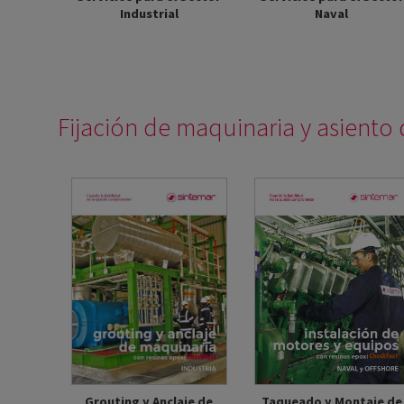
Industrial
Naval
Fijación de maquinaria y asiento
Grouting y Anclaje de
Taqueado y Montaje de