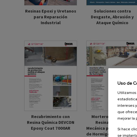
Soluciones contra
Resinas Epoxi y Uretanos
Desgaste, Abrasión y
para Reparación
Ataque Químico
Industrial
Uso de C
Utilizamos 
estadística
intereses y
que ofrece
Recubrimiento con
Mortero Técnico con
mejorar la
Resina Química DEVCON
Resina Química y
Epoxy Coat 7000AR
Mecánica para Protecció
Si hace cli
de Hormigón Ultra Quart
se implanta