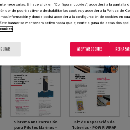
te necesarias. Si hace click en “Configurar cookies”, accederá a la pantalla 
ón donde podrá activar o deshabilitar las cookies y acceder a la Política de 
 más información y donde podrá acceder a la configuración de cookies en cua
ste banner se mantendrá activo hasta que ejecute alguna de estas dos opc
 cookies
 cintas y grasas de protección
IGURAR
ACEPTAR COOKIES
RECHAZAR
Sistema Anticorrosión
Kit de Reparación de
para Pilotes Marinos -
Tuberías - POW R WRAP