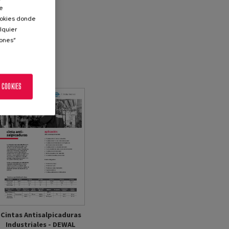
de
Cookies donde
lquier
iones”
 COOKIES
Cintas Antisalpicaduras
Industriales - DEWAL