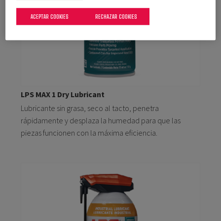
ACEPTAR COOKIES
RECHAZAR COOKIES
LPS MAX 1 Dry Lubricant
Lubricante sin grasa, seco al tacto, penetra
rápidamente y desplaza la humedad para que las
piezas funcionen con la máxima eficiencia.