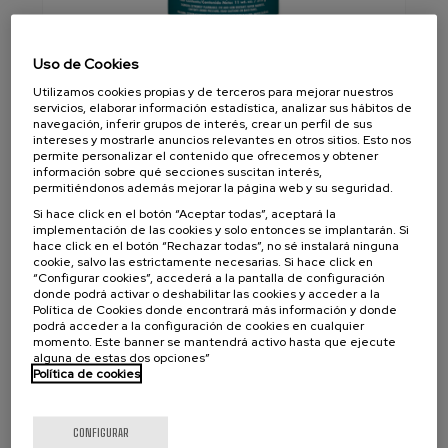
Uso de Cookies
LPS Force 842° Dry Moly Lubricante
Utilizamos cookies propias y de terceros para mejorar nuestros
Fortificado con disulfuro de molibdeno, resistente a
servicios, elaborar información estadística, analizar sus hábitos de
temperaturas extremas y presiones. Diseñado para
navegación, inferir grupos de interés, crear un perfil de sus
intereses y mostrarle anuncios relevantes en otros sitios. Esto nos
depositar una película delgada que seca rápidamente.
permite personalizar el contenido que ofrecemos y obtener
información sobre qué secciones suscitan interés,
Resistente al agua y productos químicos.
permitiéndonos además mejorar la página web y su seguridad.
Si hace click en el botón “Aceptar todas”, aceptará la
implementación de las cookies y solo entonces se implantarán. Si
hace click en el botón “Rechazar todas”, no sé instalará ninguna
cookie, salvo las estrictamente necesarias. Si hace click en
“Configurar cookies”, accederá a la pantalla de configuración
donde podrá activar o deshabilitar las cookies y acceder a la
Política de Cookies donde encontrará más información y donde
podrá acceder a la configuración de cookies en cualquier
momento. Este banner se mantendrá activo hasta que ejecute
alguna de estas dos opciones”
Política de cookies
CONFIGURAR