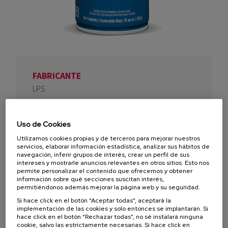
FABRICANTE
LPS
MARCA
LPS
Uso de Cookies
TIPO DE PRODUCTO
Utilizamos cookies propias y de terceros para mejorar nuestros
servicios, elaborar información estadística, analizar sus hábitos de
Grasas, lubricantes e inhibidores de corrosión
navegación, inferir grupos de interés, crear un perfil de sus
intereses y mostrarle anuncios relevantes en otros sitios. Esto nos
SOLUCIÓN
permite personalizar el contenido que ofrecemos y obtener
información sobre qué secciones suscitan interés,
Productos Ferreteros MRO
permitiéndonos además mejorar la página web y su seguridad.
Si hace click en el botón “Aceptar todas”, aceptará la
DISTRIBUIDO EN
implementación de las cookies y solo entonces se implantarán. Si
Colombia
hace click en el botón “Rechazar todas”, no sé instalará ninguna
cookie, salvo las estrictamente necesarias. Si hace click en