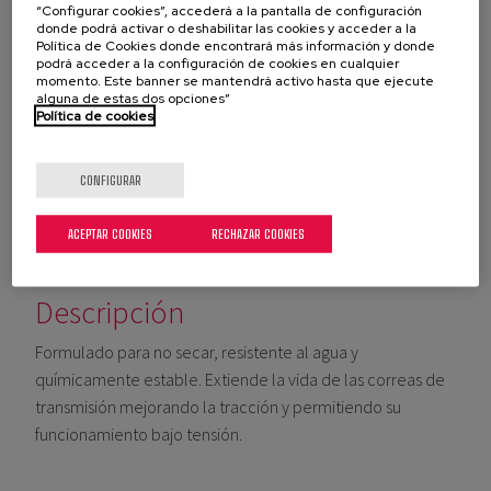
México
“Configurar cookies”, accederá a la pantalla de configuración
Panamá
donde podrá activar o deshabilitar las cookies y acceder a la
Política de Cookies donde encontrará más información y donde
Venezuela
podrá acceder a la configuración de cookies en cualquier
momento. Este banner se mantendrá activo hasta que ejecute
alguna de estas dos opciones”
Política de cookies
QUIERO CONSULTAR AL SOPORTE TÉCNICO
CONFIGURAR
ACEPTAR COOKIES
RECHAZAR COOKIES
SOLICITAR UN PRESUPUESTO
Descripción
Formulado para no secar, resistente al agua y
químicamente estable. Extiende la vida de las correas de
transmisión mejorando la tracción y permitiendo su
funcionamiento bajo tensión.