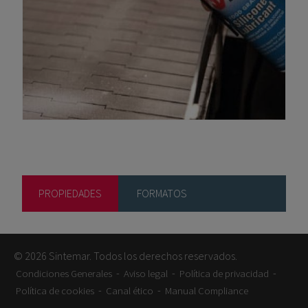
PROPIEDADES
FORMATOS
© 2026 Sintemar. Todos los derechos reservados.
-
-
-
Condiciones Generales
Aviso legal
Política de privacidad
-
-
Política de cookies
Canal ético
Manual Compliance