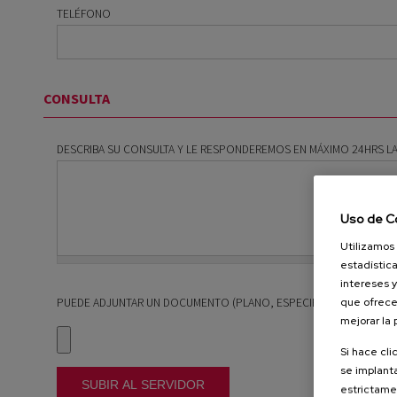
TELÉFONO
CONSULTA
DESCRIBA SU CONSULTA Y LE RESPONDEREMOS EN MÁXIMO 24HRS L
Uso de C
Utilizamos 
estadística
intereses y
PUEDE ADJUNTAR UN DOCUMENTO (PLANO, ESPECIFICACIONES, ETC
que ofrece
mejorar la
Si hace cli
se implanta
SUBIR AL SERVIDOR
estrictamen