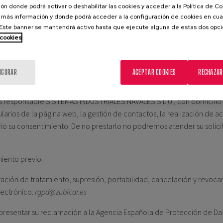
ón donde podrá activar o deshabilitar las cookies y acceder a la Política de 
 más información y donde podrá acceder a la configuración de cookies en cua
ste banner se mantendrá activo hasta que ejecute alguna de estas dos opc
x rar zip
.
 cookies
IGURAR
ACEPTAR COOKIES
RECHAZAR
es responsable SISTEMAS INDUSTRIALES NAVALES S.L.U., con domicilio e
mularios de la página web, la gestión de contactos, la realización de
rio su consentimiento. De no prestarlo no podremos atender su solici
iento previo.
itación de tratamiento, supresión, portabilidad, cancelación y revoca
lectrónico:
rgpd@zubicar.es
resentar su reclamación a la Agencia Española de Protección de Da