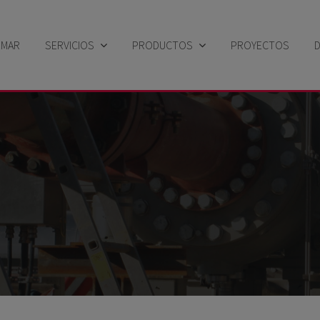
EMAR
SERVICIOS
PRODUCTOS
PROYECTOS
Sector industrial
Búsqueda por solución
Sector Naval
Búsqueda por familia de productos
Búsqueda por marca