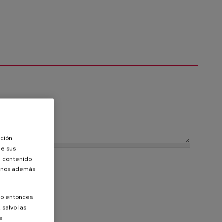
ación
de sus
el contenido
donos además
olo entonces
 salvo las
de