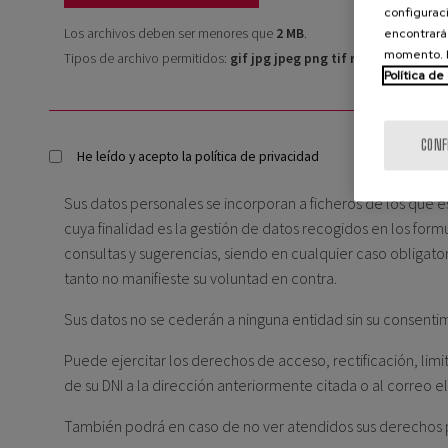
configuraci
Los archivos deben ser menores que
2 MB
.
encontrará
momento. E
Tipos de archivo permitidos:
gif jpg jpeg png tif rtf pdf docx xls
Política de
POLÍTICA DE PRIVACIDAD
*
CONF
He leído y acepto la política de privacidad
Sus datos personales se incorporan a ficheros de los que 
cuya finalidad es la gestión de datos recogidos en los for
consultas y sugerencias, siendo en cualquier caso obligato
tanto no manifieste su voluntad en contra.
Sus datos no se cederán a ninguna entidad sin su consentim
Puede ejercitar los derechos de acceso, rectificación, lim
de su DNI a la dirección anteriormente citada o al correo e
También podrá en caso de no ver atendidos sus derechos p