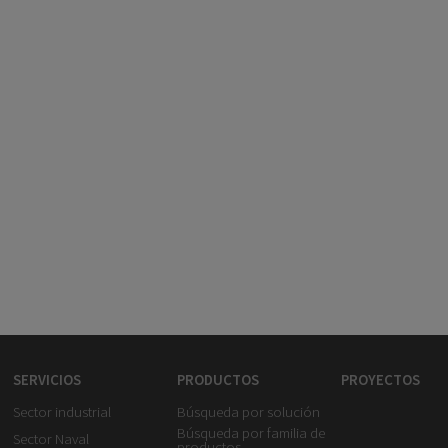
SERVICIOS
PRODUCTOS
PROYECTOS
Sector industrial
Búsqueda por solución
Búsqueda por familia de
Sector Naval
productos