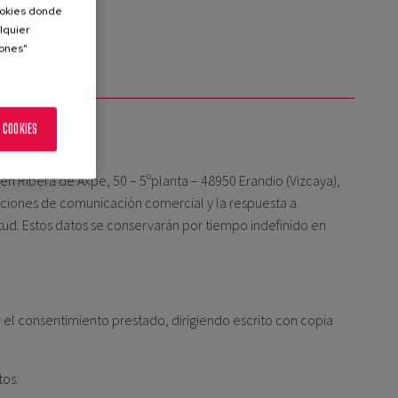
Cookies donde
lquier
iones”
 COOKIES
n Ribera de Axpe, 50 – 5ºplanta – 48950 Erandio (Vizcaya),
 acciones de comunicación comercial y la respuesta a
tud. Estos datos se conservarán por tiempo indefinido en
r el consentimiento prestado, dirigiendo escrito con copia
tos.