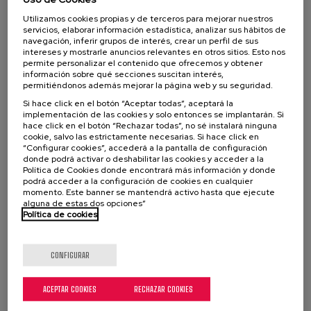
Usted está aquí
PRODUCTOS FERRETEROS MRO
Grasas para rodamientos
Utilizamos cookies propias y de terceros para mejorar nuestros
servicios, elaborar información estadística, analizar sus hábitos de
navegación, inferir grupos de interés, crear un perfil de sus
intereses y mostrarle anuncios relevantes en otros sitios. Esto nos
permite personalizar el contenido que ofrecemos y obtener
Para conocer si distribuimos estos productos en
información sobre qué secciones suscitan interés,
permitiéndonos además mejorar la página web y su seguridad.
un país, seleccione el mismo:
Si hace click en el botón “Aceptar todas”, aceptará la
implementación de las cookies y solo entonces se implantarán. Si
hace click en el botón “Rechazar todas”, no sé instalará ninguna
cookie, salvo las estrictamente necesarias. Si hace click en
“Configurar cookies”, accederá a la pantalla de configuración
donde podrá activar o deshabilitar las cookies y acceder a la
Política de Cookies donde encontrará más información y donde
podrá acceder a la configuración de cookies en cualquier
momento. Este banner se mantendrá activo hasta que ejecute
alguna de estas dos opciones”
Política de cookies
CONFIGURAR
ACEPTAR COOKIES
RECHAZAR COOKIES