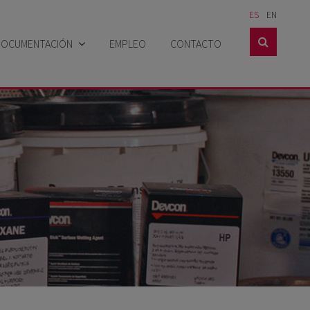
ES
EN

DOCUMENTACIÓN
EMPLEO
CONTACTO
Catálogos
Hojas técnicas
Hojas de seguridad
Casos prácticos
Certificados
Noticias