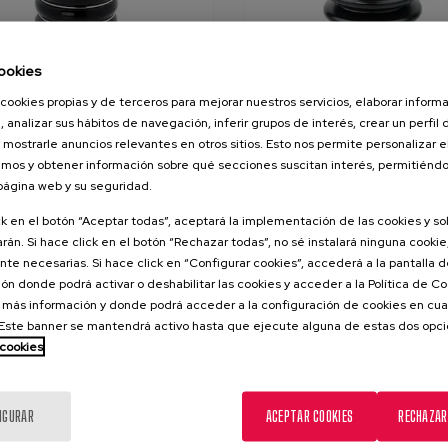
ookies
cookies propias y de terceros para mejorar nuestros servicios, elaborar inform
 – Sello mecánico de altas
PSS Tipo A – Sello mecánico
, analizar sus hábitos de navegación, inferir grupos de interés, crear un perfil 
ones para línea de ejes | 32
línea de ejes | 20 mm a 95 mm
 mm (1 1/4" a 3 3/4")
3/4")
 mostrarle anuncios relevantes en otros sitios. Esto nos permite personalizar 
mos y obtener información sobre qué secciones suscitan interés, permitién
cánico avanzado para líneas de
Sello mecánico para líneas de
 página web y su seguridad.
señado específicamente para
sustituye a las bocinas con pr
ones exigentes, entornos
tradicional.
ck en el botón “Aceptar todas”, aceptará la implementación de las cookies y s
rán. Si hace click en el botón “Rechazar todas”, no sé instalará ninguna cookie,
os, altas presiones y condiciones
te necesarias. Si hace click en “Configurar cookies”, accederá a la pantalla 
cio severas.
ón donde podrá activar o deshabilitar las cookies y acceder a la Política de 
 más información y donde podrá acceder a la configuración de cookies en cua
ste banner se mantendrá activo hasta que ejecute alguna de estas dos opc
 cookies
IGURAR
ACEPTAR COOKIES
RECHAZAR