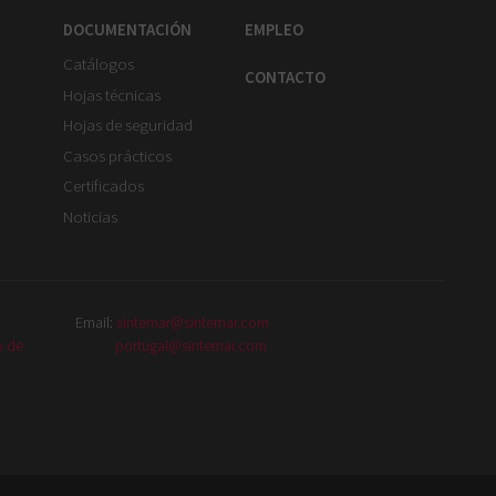
DOCUMENTACIÓN
EMPLEO
Catálogos
CONTACTO
Hojas técnicas
Hojas de seguridad
Casos prácticos
Certificados
Noticias
Email:
sintemar@sintemar.com
o de
portugal@sintemar.com