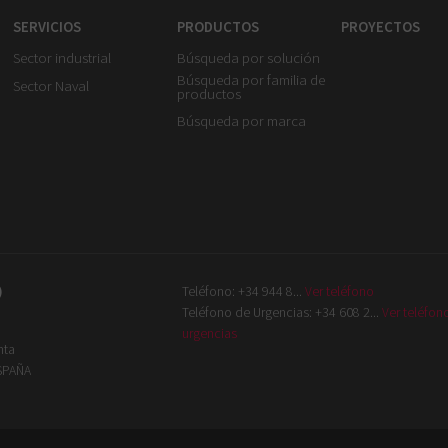
SERVICIOS
PRODUCTOS
PROYECTOS
Sector industrial
Búsqueda por solución
Búsqueda por familia de
Sector Naval
productos
Búsqueda por marca
)
Teléfono:
+34 944 8...
Ver teléfono
Teléfono de Urgencias:
+34 608 2...
Ver teléfon
urgencias
nta
ESPAÑA