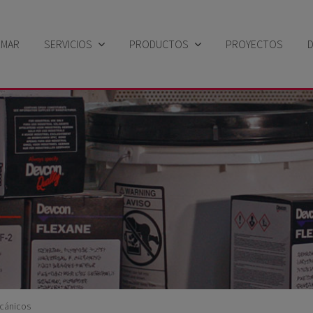
EMAR
SERVICIOS
PRODUCTOS
PROYECTOS
Sector industrial
Búsqueda por solución
Sector Naval
Búsqueda por familia de productos
Búsqueda por marca
ecánicos