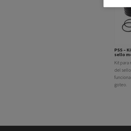
PSS – K
sello m
Kit para 
del sell
funciona
goteo.