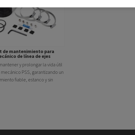
it de mantenimiento para
ecánico de línea de ejes
mantener y prolongar la vida útil
o mecánico PSS, garantizando un
miento fiable, estanco y sin