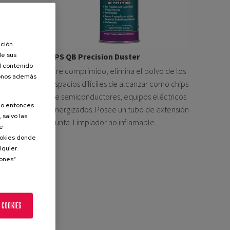
ación
de sus
Cleaner
LPS QB Precision Duster
el contenido
polvo,
Aire comprimido, elimina el polvo de los
donos además
entes
espacios difíciles de alcanzar como chips
de semiconductores, equipos eléctricos
olo entonces
energizados. Posee un tubo de extensión
 salvo las
punta. Limpiador no inflamable.
de
Cookies donde
lquier
iones”
 COOKIES