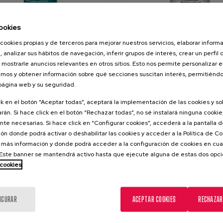
ookies
cookies propias y de terceros para mejorar nuestros servicios, elaborar inform
, analizar sus hábitos de navegación, inferir grupos de interés, crear un perfil 
Contacto Eléctrico
LPS ELECTRA-X 2.0 Contact 
 mostrarle anuncios relevantes en otros sitios. Esto nos permite personalizar 
o para la limpieza por
Remueve suciedad, humedad, 
mos y obtener información sobre qué secciones suscitan interés, permitién
, seguro para los plásticos y no
fundente u óxidos de compon
 página web y su seguridad.
 HCFC.
internos de equipo eléctrico.
ck en el botón “Aceptar todas”, aceptará la implementación de las cookies y s
rán. Si hace click en el botón “Rechazar todas”, no sé instalará ninguna cookie,
te necesarias. Si hace click en “Configurar cookies”, accederá a la pantalla 
ón donde podrá activar o deshabilitar las cookies y acceder a la Política de 
 más información y donde podrá acceder a la configuración de cookies en cua
ste banner se mantendrá activo hasta que ejecute alguna de estas dos opc
 cookies
IGURAR
ACEPTAR COOKIES
RECHAZAR