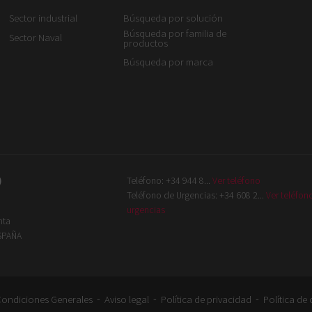
Sector industrial
Búsqueda por solución
Búsqueda por familia de
Sector Naval
productos
Búsqueda por marca
)
Teléfono:
+34 944 8...
Ver teléfono
Teléfono de Urgencias:
+34 608 2...
Ver teléfon
urgencias
nta
ESPAÑA
-
-
-
ondiciones Generales
Aviso legal
Política de privacidad
Política de