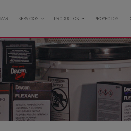
EMAR
SERVICIOS
PRODUCTOS
PROYECTOS
Sector industrial
Búsqueda por solución
Sector Naval
Búsqueda por familia de productos
Búsqueda por marca