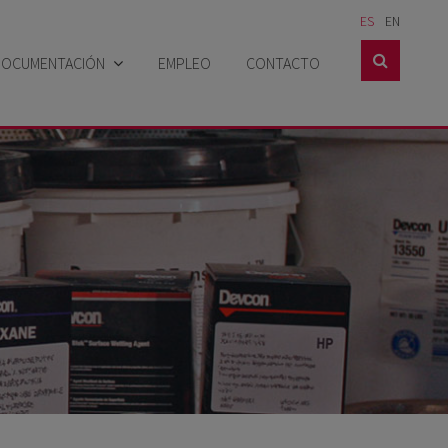
ES
EN

DOCUMENTACIÓN
EMPLEO
CONTACTO
Catálogos
Hojas técnicas
Hojas de seguridad
Casos prácticos
Certificados
Noticias