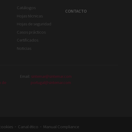
Catálogos
CONTACTO
Hojas técnicas
Hojas de seguridad
Casos prácticos
Certificados
Noticias
Email:
sintemar@sintemar.com
o de
portugal@sintemar.com
-
-
 cookies
Canal ético
Manual Compliance