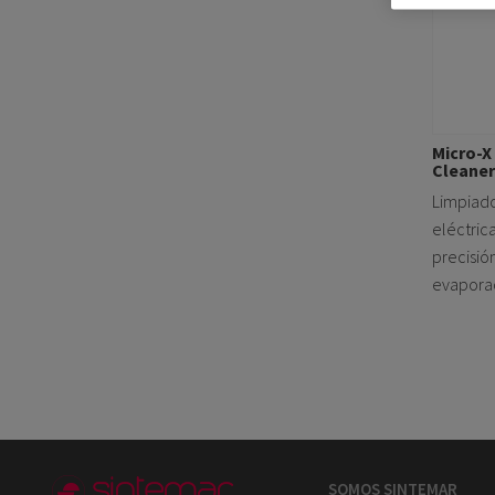
Micro-X
Cleaner
Limpiado
eléctric
precisió
evapora
SOMOS SINTEMAR