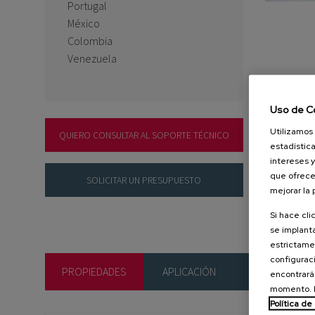
Portugal
México
Colombia
Venezuela
Uso de C
Utilizamos 
QUIERO CONSULTAR AL SOPORTE TÉCNICO
estadística
intereses y
que ofrece
SOLICITAR UN PRESUPUESTO
mejorar la
Si hace cli
se implanta
estrictamen
configuraci
PROPIEDADES
APLICACIÓN
FORMATOS
encontrará
momento. E
Política de