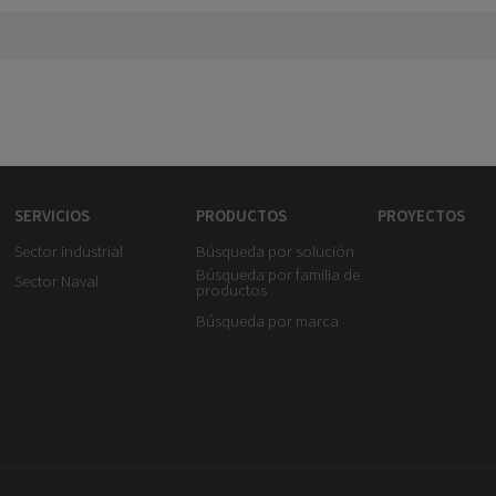
SERVICIOS
PRODUCTOS
PROYECTOS
Sector industrial
Búsqueda por solución
Búsqueda por familia de
Sector Naval
productos
Búsqueda por marca