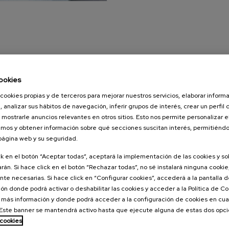
ookies
cookies propias y de terceros para mejorar nuestros servicios, elaborar inform
, analizar sus hábitos de navegación, inferir grupos de interés, crear un perfil 
 mostrarle anuncios relevantes en otros sitios. Esto nos permite personalizar 
mos y obtener información sobre qué secciones suscitan interés, permitién
 página web y su seguridad.
ck en el botón “Aceptar todas”, aceptará la implementación de las cookies y s
rán. Si hace click en el botón “Rechazar todas”, no sé instalará ninguna cookie,
te necesarias. Si hace click en “Configurar cookies”, accederá a la pantalla 
ón donde podrá activar o deshabilitar las cookies y acceder a la Política de 
DOCUMENTACIÓN
PRODUCTOS RELACIONADOS
 más información y donde podrá acceder a la configuración de cookies en cua
ste banner se mantendrá activo hasta que ejecute alguna de estas dos opc
 cookies