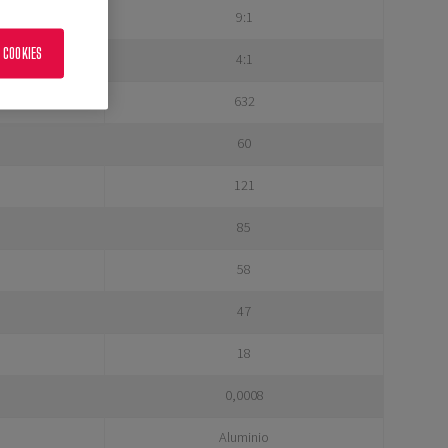
9:1
 COOKIES
4:1
632
60
121
85
58
47
18
0,0008
Aluminio