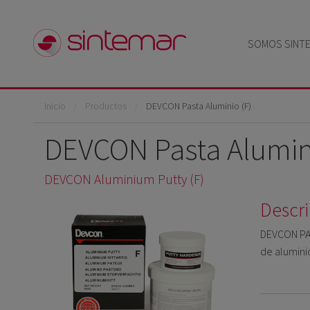
Pasar al contenido principal
SOMOS SINT
Usted está aquí
Inicio
Productos
DEVCON Pasta Aluminio (F)
DEVCON Pasta Alumini
DEVCON Aluminium Putty (F)
Descr
DEVCON PAS
de alumini