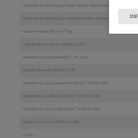
Relación de mezcla por Peso (resina: endurecedor)
CONF
Relación de mezcla por Volumen (resina: endurecedor)
3
Volumen específico cm
/kg
Vida de le mezcla en minutos a 25ºC
Resistencia a temperatura ºC en seco
Dureza Shore D ASTM D-1706
2
Resistencia a la compresión N/mm
ASTM D-695
2
Resistencia a la flexión N/mm
ASTM D-1002
2
Resistencia a la cizalla N/mm
ASTM D-1002
Retracción cm/cm ASTM D-1002
Color