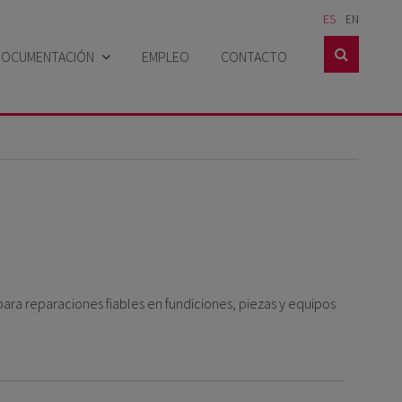
ES
EN

DOCUMENTACIÓN
EMPLEO
CONTACTO
Catálogos
Hojas técnicas
Hojas de seguridad
Casos prácticos
Certificados
ra reparaciones fiables en fundiciones, piezas y equipos
Noticias