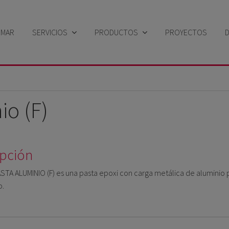
EMAR
SERVICIOS
PRODUCTOS
PROYECTOS
Sector industrial
Búsqueda por solución
Sector Naval
Búsqueda por familia de productos
o (F)
Búsqueda por marca
ipción
TA ALUMINIO (F) es una pasta epoxi con carga metálica de aluminio pa
o.