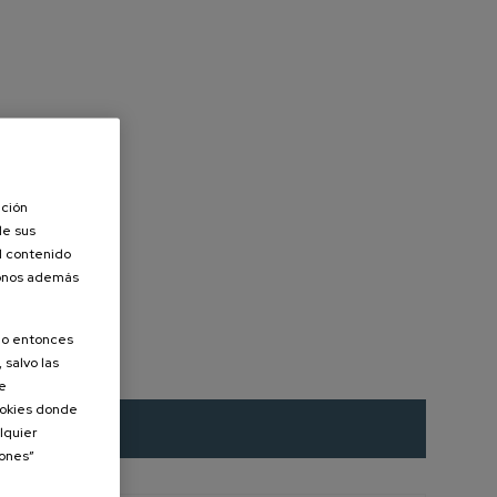
ación
de sus
el contenido
donos además
olo entonces
 salvo las
de
Cookies donde
lquier
iones”