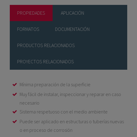
PROPIEDADES
APLICACIÓN
FORMATOS
DOCUMENTACIÓN
PRODUCTOS RELACIONADOS
PROYECTOS RELACIONADOS
Mínima preparación de la superficie
Muy fácil de instalar, inspeccionar y reparar en caso
necesario
Sistema respetuoso con el medio ambiente
Puede ser aplicado en estructuras o tuberías nuevas
o en proceso de corrosión