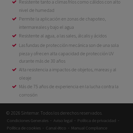
Resistente tanto a climas fríos como cálidos con alto
nivel de humedad
Permite la aplicación en zonas de chapoteo,
intermareales y bajo el agua
Resistente al agua, a las sales, álcalis y ácidos
Las fundas de protección mecánica son de una sola
pieza y ofrecen alta capacidad de protección UV
durante más de 30 años
Alta resistencia a impactos de objetos, mareas y al
oleaje
Más de 75 años de experiencia en la lucha contra la
corrosión
© 2026 Sintemar. Todos los derechos reservados.
-
-
-
Condiciones Generales
Aviso legal
Política de privacidad
-
-
Política de cookies
Canal ético
Manual Compliance