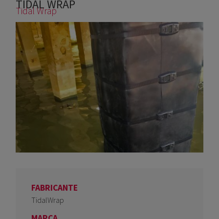
TIDAL WRAP
Usted está aquí
Tidal Wrap
FABRICANTE
TidalWrap
MARCA