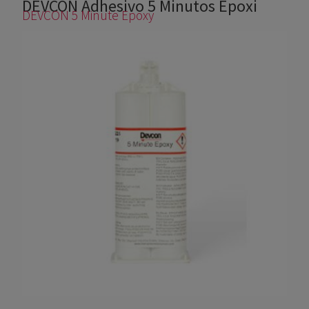
DEVCON Adhesivo 5 Minutos Epoxi
Usted está aquí
DEVCON 5 Minute Epoxy