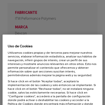
FABRICANTE
ITW Peformance Polymers
MARCA
Devcon
TIPO DE PRODUCTO
Uso de Cookies
Adhesivos
Utilizamos cookies propias y de terceros para mejorar nuestros
SOLUCIÓN
servicios, elaborar información estadística, analizar sus hábitos de
navegación, inferir grupos de interés, crear un perfil de sus
Pegado y uniones resistentes
intereses y mostrarle anuncios relevantes en otros sitios. Esto nos
permite personalizar el contenido que ofrecemos y obtener
DISTRIBUIDO EN
información sobre qué secciones suscitan interés,
permitiéndonos además mejorar la página web y su seguridad.
España
Si hace click en el botón “Aceptar todas”, aceptará la
Portugal
implementación de las cookies y solo entonces se implantarán. Si
México
hace click en el botón “Rechazar todas”, no sé instalará ninguna
cookie, salvo las estrictamente necesarias. Si hace click en
Colombia
“Configurar cookies”, accederá a la pantalla de configuración
Venezuela
donde podrá activar o deshabilitar las cookies y acceder a la
Política de Cookies donde encontrará más información y donde