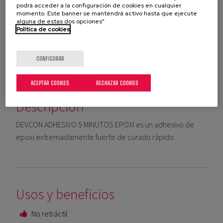
podrá acceder a la configuración de cookies en cualquier
momento. Este banner se mantendrá activo hasta que ejecute
alguna de estas dos opciones”
Política de cookies
QUIERO CONSULTAR AL SOPORTE TÉCNICO
CONFIGURAR
SOLICITAR UN PRESUPUESTO
ACEPTAR COOKIES
RECHAZAR COOKIES
Descripción
DEVCON ADHESIVO 5 MINUTOS EPOXI es un adhesivo de
epoxi extremadamente fuerte de curado rápido.
Usos y beneficios
No retráctil