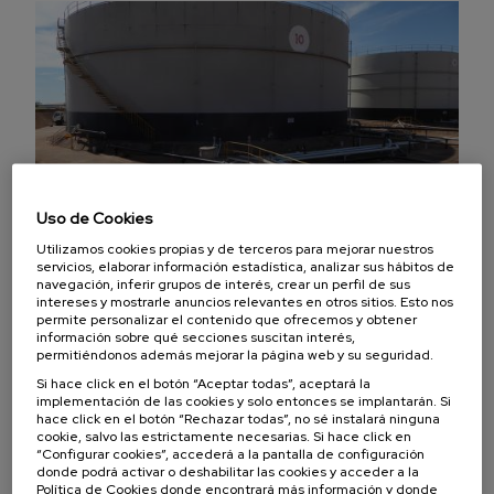
Uso de Cookies
Utilizamos cookies propias y de terceros para mejorar nuestros
servicios, elaborar información estadística, analizar sus hábitos de
navegación, inferir grupos de interés, crear un perfil de sus
intereses y mostrarle anuncios relevantes en otros sitios. Esto nos
SINTEMAR PARTICIPA EN LA CONSTRUCCIÓN DEL
permite personalizar el contenido que ofrecemos y obtener
información sobre qué secciones suscitan interés,
SOPORTE DEL TELESCOPIO MÁS GRANDE DEL
permitiéndonos además mejorar la página web y su seguridad.
MUNDO
Si hace click en el botón “Aceptar todas”, aceptará la
08/09/2017
implementación de las cookies y solo entonces se implantarán. Si
hace click en el botón “Rechazar todas”, no sé instalará ninguna
cookie, salvo las estrictamente necesarias. Si hace click en
SINTEMAR, continúa participando en sectores estratégicos
“Configurar cookies”, accederá a la pantalla de configuración
aportando su experiencia en la fijación de equipos
donde podrá activar o deshabilitar las cookies y acceder a la
Política de Cookies donde encontrará más información y donde