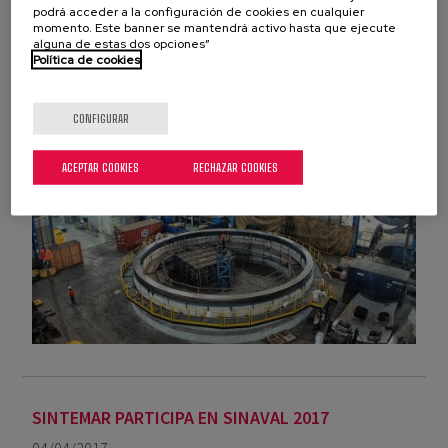
dinámicos a sectores de alto contenido tecnológico como
podrá acceder a la configuración de cookies en cualquier
es el caso de la investigación astronómica. El proyecto
momento. Este banner se mantendrá activo hasta que ejecute
alguna de estas dos opciones”
está relacionado con la instalación en el...
Política de cookies
LEER MÁS
CONFIGURAR
ACEPTAR COOKIES
RECHAZAR COOKIES
SINTEMAR PARTICIPA EN SINAVAL 2017
04/04/2017