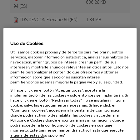
636.28 KB
94 (ES)
TDS DEVCON Flexane 60 (EN)
1.34 MB
TDS DEVCON Flexane 80 (EN)
1.34 MB
Uso de Cookies
TDS DEVCON Flexane 94 (EN)
1.36 MB
Utilizamos cookies propias y de terceros para mejorar nuestros
servicios, elaborar información estadística, analizar sus hábitos de
navegación, inferir grupos de interés, crear un perfil de sus
intereses y mostrarle anuncios relevantes en otros sitios. Esto nos
permite personalizar el contenido que ofrecemos y obtener
DEVCON Flexane Alto
información sobre qué secciones suscitan interés,
permitiéndonos además mejorar la página web y su seguridad.
Rendimiento a Brocha
Si hace click en el botón “Aceptar todas”, aceptará la
implementación de las cookies y solo entonces se implantarán. Si
hace click en el botón “Rechazar todas”, no sé instalará ninguna
cookie, salvo las estrictamente necesarias. Si hace click en
TAMAÑO
“Configurar cookies”, accederá a la pantalla de configuración
donde podrá activar o deshabilitar las cookies y acceder a la
TDS DEVCON Flexane Alto
Política de Cookies donde encontrará más información y donde
639.75 KB
Rendimiento a Brocha (ES)
podrá acceder a la configuración de cookies en cualquier
momento. Este banner se mantendrá activo hasta que ejecute
alguna de estas dos opciones”
TDS DEVCON Flexane High