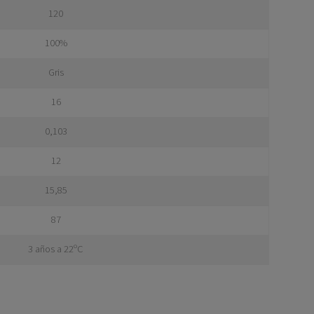
120
100%
Gris
16
0,103
12
15,85
87
3 años a 22ºC