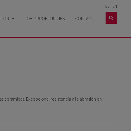
ES
EN

TION
JOB OPPORTUNITIES
CONTACT
res
ta sheets
 sheets
ries
ates
cerámicas. Excepcional resistencia a la abrasión en
s