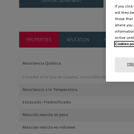
SUPPORT DEPARTMENT
If you clic
will they b
those that 
where you c
information
active unti
PROPERTIES
APLICATION
FORMATS
Cookies po
Resistencia Química
CON
Consultar en la Guía de Usuarios, con la tabla de Resistencia Q
Resistencia a la Temperatura
Envasado- Predosificado
Relación mezcla en peso
Relación mezcla en volumen