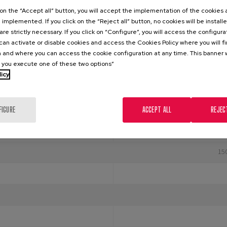
k on the “Accept all” button, you will accept the implementation of the cookies
e implemented. If you click on the “Reject all” button, no cookies will be install
are strictly necessary. If you click on “Configure”, you will access the configur
an activate or disable cookies and access the Cookies Policy where you will f
 and where you can access the cookie configuration at any time. This banner w
l you execute one of these two options”
DOCUMENTATION
RELATED PRODUCTS
licy
Los sistemas epoxídicos presentan una
FIGURE
ACCEPT ALL
REJEC
aceites, detergentes; no se recomien
uímica de los Productos Devcon
concentrados y disolventes orgánico
15