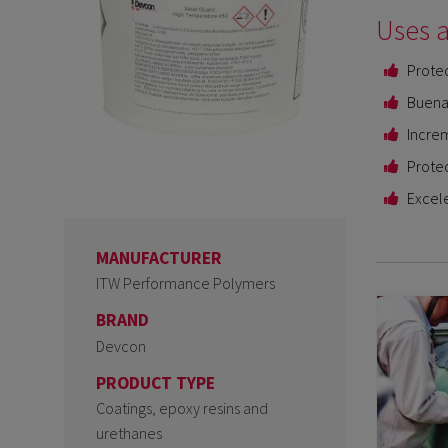
Uses a
Protec
Buena 
Increm
Protec
Excele
MANUFACTURER
ITW Performance Polymers
BRAND
Devcon
PRODUCT TYPE
Coatings, epoxy resins and
urethanes