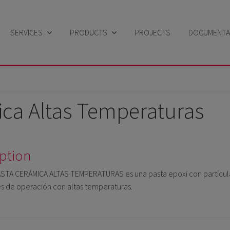
SERVICES
PRODUCTS
PROJECTS
DOCUMENTA
Industrial sector
Search by solution
Brochu
Marine sector
Search by product family
Technical da
ca Altas Temperaturas
Search by brand
Safety data
Case Sto
ption
Certific
TA CERÁMICA ALTAS TEMPERATURAS es una pasta epoxi con partículas 
s de operación con altas temperaturas.
New