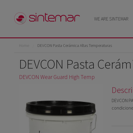
Skip to main content
WE ARE SINTEMAR
You are here
Home
DEVCON Pasta Cerámica Altas Temperaturas
DEVCON Pasta Cerámi
DEVCON Wear Guard High Temp
Descri
DEVCON PAS
condicione