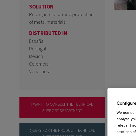
SOLUTION
Repair, insulation and protection
of metal materials
DISTRIBUTED IN
España
Portugal
México
Colombia
Venezuela
Configur
I WANT TO CONSULT THE TECHNICAL
SUPPORT DEPARTMENT
We use our 
analyse you
relevant ad
QUERY FOR THE PRODUCT TECHNICAL
sections of