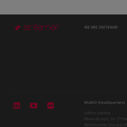
WE ARE SINTEMAR
BILBAO (Headquarters
)



Edificio Udondo
Ribera de Axpe, 50 - 5ª Pla
48950 Erandio (Vizcaya) S