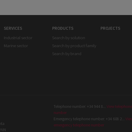
SERVICES
PRODUCTS
PROJECTS
Industrial sector
Search by solution
Marine sector
Search by product family
Search by brand
Telephone number:
+34 944 8...
View telephon
number
Emergency telephone number:
+34 608 2...
Vie
nta
emergency telephone number
PAIN