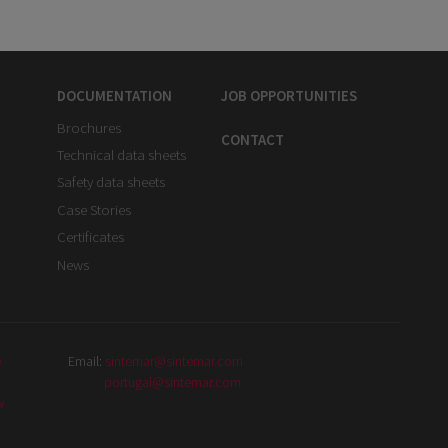
DOCUMENTATION
JOB OPPORTUNITIES
Brochures
CONTACT
Technical data sheets
Safety data sheets
Case Stories
Certificates
News
e
Email:
sintemar@sintemar.com
portugal@sintemar.com
w